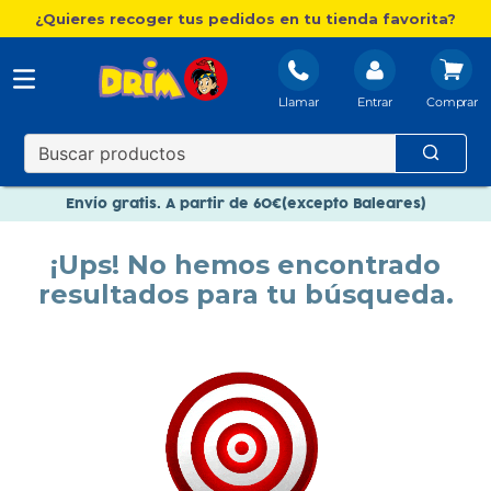
¿Quieres recoger tus pedidos en tu tienda favorita?
Llamar
Entrar
Nuevo catálogo Aire Libre
Envío gratis. A partir de 60€(excepto Baleares)
Paga en 3 plazos sin intereses
¡Ups! No hemos encontrado
Nuevo catálogo Aire Libre
resultados para tu búsqueda.
Paga en 3 plazos sin intereses