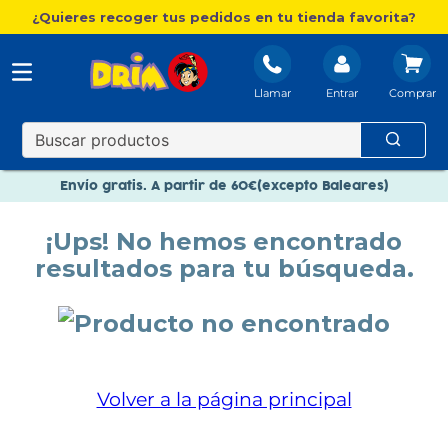
¿Quieres recoger tus pedidos en tu tienda favorita?
Llamar
Entrar
Nuevo catálogo Aire Libre
Envío gratis. A partir de 60€(excepto Baleares)
Paga en 3 plazos sin intereses
¡Ups! No hemos encontrado
Nuevo catálogo Aire Libre
resultados para tu búsqueda.
Paga en 3 plazos sin intereses
Volver a la página principal