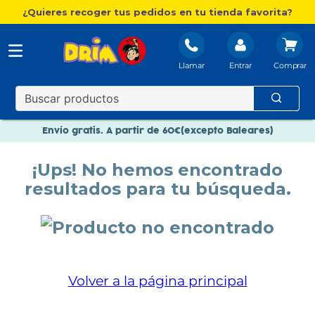
¿Quieres recoger tus pedidos en tu tienda favorita?
Llamar
Entrar
Nuevo catálogo Aire Libre
Envío gratis. A partir de 60€(excepto Baleares)
Paga en 3 plazos sin intereses
¡Ups! No hemos encontrado
Nuevo catálogo Aire Libre
resultados para tu búsqueda.
Paga en 3 plazos sin intereses
Volver a la página principal