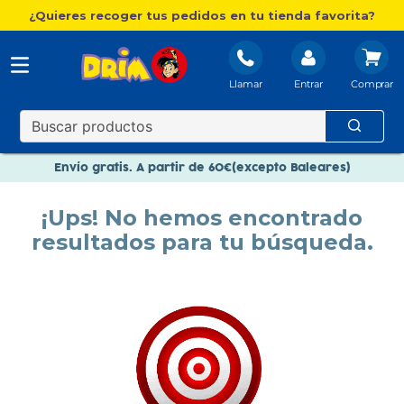
¿Quieres recoger tus pedidos en tu tienda favorita?
Llamar
Entrar
Nuevo catálogo Aire Libre
Envío gratis. A partir de 60€(excepto Baleares)
Paga en 3 plazos sin intereses
¡Ups! No hemos encontrado
Nuevo catálogo Aire Libre
resultados para tu búsqueda.
Paga en 3 plazos sin intereses