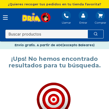
¿Quieres recoger tus pedidos en tu tienda favorita?
Llamar
Entrar
Nuevo catálogo Aire Libre
Envío gratis. A partir de 60€(excepto Baleares)
Paga en 3 plazos sin intereses
¡Ups! No hemos encontrado
Nuevo catálogo Aire Libre
resultados para tu búsqueda.
Paga en 3 plazos sin intereses