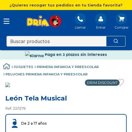
¿Quieres recoger tus pedidos en tu tienda favorita?
Llamar
Entrar
Nuevo catálogo Aire Libre
Envío gratis. A partir de 60€(excepto Baleares)
Paga en 3 plazos sin intereses
Nuevo catálogo Aire Libre
JUGUETES
PRIMERA INFANCIA Y PREESCOLAR
Paga en 3 plazos sin intereses
PELUCHES PRIMERA INFANCIA Y PREESCOLAR
DRIM DISCOUNT
León Tela Musical
Ref. 22/1276
De 2 a 17 años