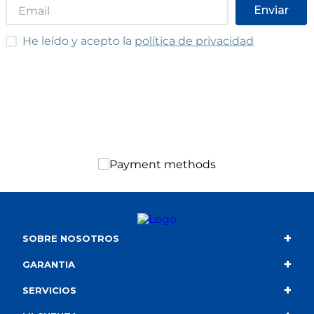
Enviar
He leído y acepto las condiciones
He leído y acepto la
política de privacidad
+
SOBRE NOSOTROS
+
Contacto
GARANTIA
+
Quiénes somos
Condiciones de compra
SERVICIOS