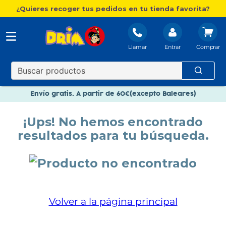
¿Quieres recoger tus pedidos en tu tienda favorita?
Llamar
Entrar
Nuevo catálogo Aire Libre
Envío gratis. A partir de 60€(excepto Baleares)
Paga en 3 plazos sin intereses
¡Ups! No hemos encontrado
Nuevo catálogo Aire Libre
resultados para tu búsqueda.
Paga en 3 plazos sin intereses
Volver a la página principal