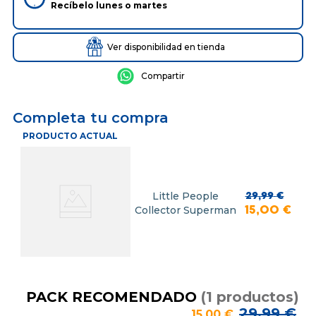
Recíbelo
lunes
o
martes
Ver disponibilidad en tienda
Completa tu compra
PRODUCTO ACTUAL
Little People
29
,
99
€
Collector Superman
15
,
00
€
PACK RECOMENDADO
(
1
productos
)
29
,
99
€
15
,
00
€