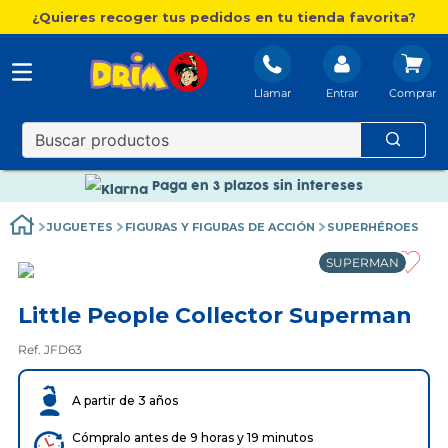
¿Quieres recoger tus pedidos en tu tienda favorita?
Llamar
Entrar
Nuevo catálogo Aire Libre
Envío gratis. A partir de 60€(excepto Baleares)
Paga en 3 plazos sin intereses
Nuevo catálogo Aire Libre
JUGUETES
FIGURAS Y FIGURAS DE ACCIÓN
SUPERHÉROES
Paga en 3 plazos sin intereses
SUPERMAN
Little People Collector Superman
Ref. JFD63
A partir de 3 años
Cómpralo antes de 9 horas y 19 minutos