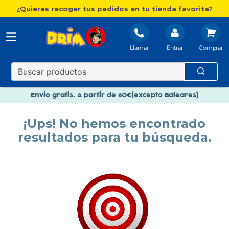
¿Quieres recoger tus pedidos en tu tienda favorita?
Llamar
Entrar
Nuevo catálogo Aire Libre
Envío gratis. A partir de 60€(excepto Baleares)
Paga en 3 plazos sin intereses
¡Ups! No hemos encontrado
Nuevo catálogo Aire Libre
resultados para tu búsqueda.
Paga en 3 plazos sin intereses