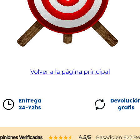
Volver a la página principal
Entrega
Devolució
24-72hs
gratis
4.5
/5
Basado en
822
Re