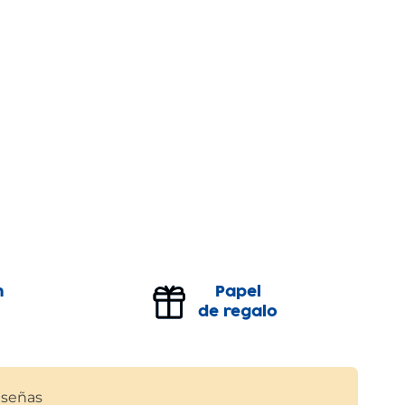
n
Papel
de regalo
señas