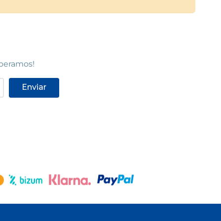
speramos!
Enviar