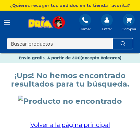
¿Quieres recoger tus pedidos en tu tienda favorita?
Llamar
Entrar
Nuevo catálogo Aire Libre
Envío gratis. A partir de 60€(excepto Baleares)
Paga en 3 plazos sin intereses
¡Ups! No hemos encontrado
Nuevo catálogo Aire Libre
resultados para tu búsqueda.
Paga en 3 plazos sin intereses
Volver a la página principal