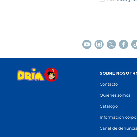
La Roca del Vallès
Polígono Industrial Can Massaguer, s/n
Centro
(
08430
)
Avingu
93 842 33 96
93 832
Ver en mapa
Ver e
POCAS UNIDADES
SOBRE NOSOTR
Contacto
Quiénes somos
Catálogo
Información corpo
Canal de denunci