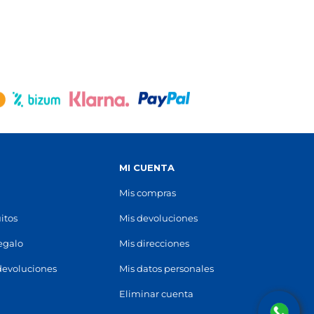
Girona
rer del
Carrer Juli Garreta, 6
(
17002
)
97 220 16 32
Ver en mapa
POCAS UNIDADES
S
MI CUENTA
Mis compras
itos
Mis devoluciones
regalo
Mis direcciones
devoluciones
Mis datos personales
Eliminar cuenta