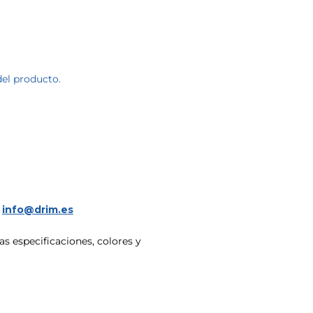
del producto.
a
info@drim.es
s especificaciones, colores y