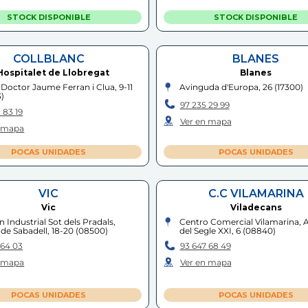
STOCK DISPONIBLE
STOCK DISPONIBLE
COLLBLANC
BLANES
Hospitalet de Llobregat
Blanes
 Doctor Jaume Ferran i Clua, 9-11
Avinguda d'Europa, 26
(
17300
)
3
)
97 235 29 99
 83 19
Ver en mapa
n mapa
POCAS UNIDADES
POCAS UNIDADES
VIC
C.C VILAMARINA
Vic
Viladecans
n Industrial Sot dels Pradals,
Centro Comercial Vilamarina, 
 de Sabadell, 18-20
(
08500
)
del Segle XXI, 6
(
08840
)
 64 03
93 647 68 49
n mapa
Ver en mapa
POCAS UNIDADES
POCAS UNIDADES