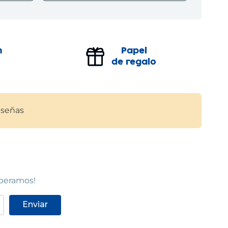
OLOT
Olot
Carrer Pere Llosas, 9
(
17800
)
n
Papel
97 226 94 15
de regalo
Ver en mapa
POCAS UNIDADES
señas
RA
TARRAGONA
Tarragona
ra,
Avinguda Ramón y Cajal, 11
(
43001
)
00
)
97 724 17 14
Ver en mapa
speramos!
POCAS UNIDADES
Enviar
GIRONA