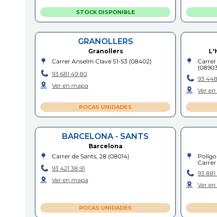
STOCK DISPONIBLE
GRANOLLERS
Granollers
L'
Carrer Anselm Clavé 51-53
(
08402
)
Carrer
(
0890
93 681 49 80
93 448
Ver en mapa
Ver e
POCAS UNIDADES
BARCELONA - SANTS
Barcelona
Carrer de Sants, 28
(
08014
)
Polígo
Carrer
93 421 38 91
93 881
Ver en mapa
Ver e
POCAS UNIDADES