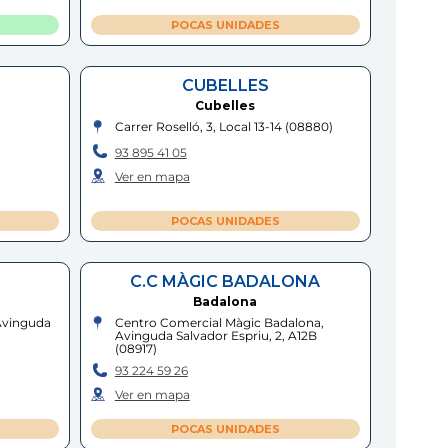
POCAS UNIDADES
CUBELLES
Cubelles
Carrer Roselló, 3, Local 13-14
(
08880
)
93 895 41 05
Ver en mapa
POCAS UNIDADES
C.C MÀGIC BADALONA
Badalona
Avinguda
Centro Comercial Màgic Badalona,
Avinguda Salvador Espriu, 2, A12B
(
08917
)
93 224 59 26
Ver en mapa
POCAS UNIDADES