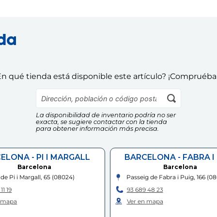
nda
n qué tienda está disponible este artículo? ¡Compruéba
La disponibilidad de inventario podría no ser
exacta, se sugiere contactar con la tienda
para obtener información más precisa.
ELONA - PI I MARGALL
BARCELONA - FABRA I
Barcelona
Barcelona
de Pi i Margall, 65
(
08024
)
Passeig de Fabra i Puig, 166
(
08
11 19
93 689 48 23
n mapa
Ver en mapa