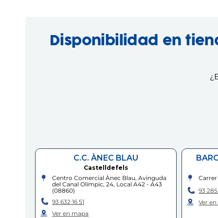
Disponibilidad en tie
¿E
C.C. ÀNEC BLAU
BARC
Castelldefels
Centro Comercial Ànec Blau, Avinguda
Carrer 
del Canal Olímpic, 24, Local A42 - A43
93 285 
(
08860
)
93 632 16 51
Ver e
Ver en mapa