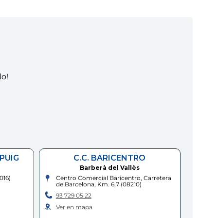
lo!
 PUIG
C.C. BARICENTRO
Barberà del Vallès
016
)
Centro Comercial Baricentro, Carretera
de Barcelona, Km. 6,7
(
08210
)
93 729 05 22
Ver en mapa