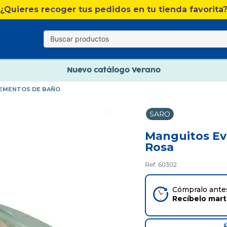
Nuevo catálogo Verano
¿Quieres recoger tus pedidos en tu tienda favorita
Envío gratis. A partir de 60€(excepto Baleares)
Paga en 3 plazos sin intereses
Nuevo catálogo Verano
LEMENTOS DE BAÑO
Paga en 3 plazos sin intereses
SARO
Manguitos Evo
Rosa
Ref. 60302
Cómpralo antes
Recíbelo
mar