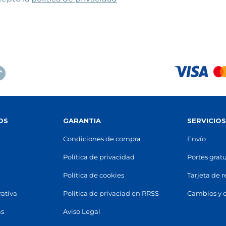
Terrassa
Vilanova i la Geltrú
 Comercial Terrassa Plaça,
Parque Comercial Vilanova, Car
da del Vallès, 484
(
08227
)
Climent, 3-5
(
08800
)
 62 48
93 406 86 86
n mapa
Ver en mapa
POCAS UNIDADES
POCAS UNIDADES
OS
GARANTIA
SERVICIO
Condiciones de compra
Envío
Política de privacidad
Portes gratu
Política de cookies
Tarjeta de 
rativa
Política de privaciad en RRSS
Cambios y 
as
Aviso Legal