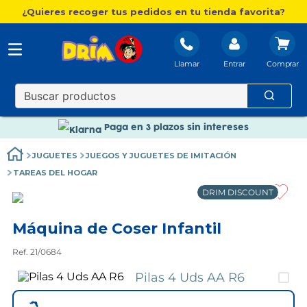
¿Quieres recoger tus pedidos en tu tienda favorita?
Llamar
Entrar
Nuevo catálogo Aire Libre
Envío gratis. A partir de 60€(excepto Baleares)
Paga en 3 plazos sin intereses
Nuevo catálogo Aire Libre
JUGUETES
JUEGOS Y JUGUETES DE IMITACIÓN
Paga en 3 plazos sin intereses
TAREAS DEL HOGAR
DRIM DISCOUNT
Máquina de Coser Infantil
Ref. 21/0684
Pilas 4 Uds AA R6