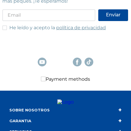
más peques. ¡Te esperamos!
Enviar
He leído y acepto las condiciones
He leído y acepto la
política de privacidad
+
SOBRE NOSOTROS
+
Contacto
GARANTIA