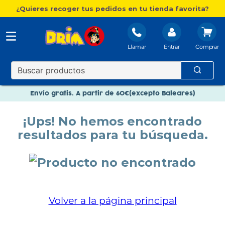
¿Quieres recoger tus pedidos en tu tienda favorita?
Llamar
Entrar
Nuevo catálogo Aire Libre
Envío gratis. A partir de 60€(excepto Baleares)
Paga en 3 plazos sin intereses
¡Ups! No hemos encontrado
Nuevo catálogo Aire Libre
resultados para tu búsqueda.
Paga en 3 plazos sin intereses
Volver a la página principal