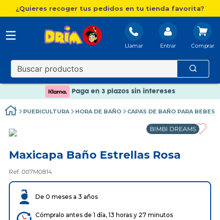
¿Quieres recoger tus pedidos en tu tienda favorita?
Llamar
Entrar
Nuevo catálogo Aire Libre
Envío gratis. A partir de 60€(excepto Baleares)
Paga en 3 plazos sin intereses
Nuevo catálogo Aire Libre
PUERICULTURA
HORA DE BAÑO
CAPAS DE BAÑO PARA BEBES
Paga en 3 plazos sin intereses
BIMBI DREAMS
Maxicapa Baño Estrellas Rosa
Ref. 007M0814
De 0 meses a 3 años
Cómpralo antes de 1 día, 13 horas y 27 minutos