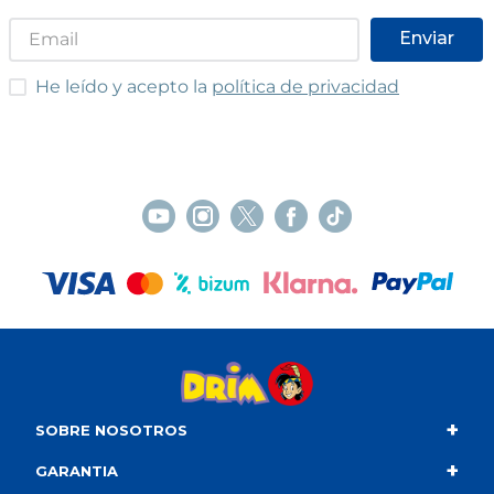
Enviar
He leído y acepto las condiciones
He leído y acepto la
política de privacidad
+
SOBRE NOSOTROS
+
Contacto
GARANTIA