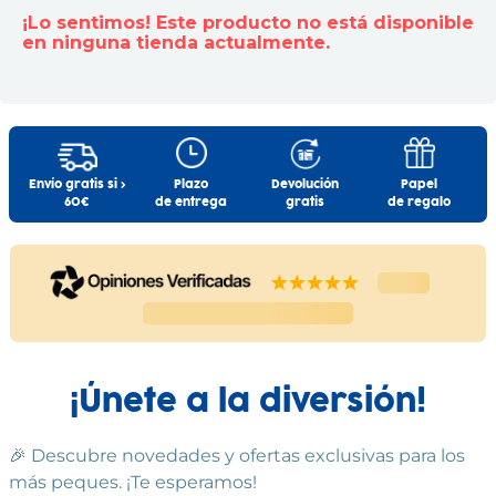
Información Adicional:
Capa baño + visera
Patitos Blanco y Azul
¡Lo sentimos! Este producto no está disponible
Instrucciones de uso y datos de contacto del fabricante
Savanna Blanco y Rosa
en ninguna tienda actualmente.
dentro del embalaje del producto. Si tienes dudas,
INTERBABY
contáctanos a
info@drim.es
INTERBABY
16
,
99
€
16
,
99
€
Cumple las normas europeas de
seguridad. Guarde esta información
Comprar
Comprar
para futuras consultas. Las
especificaciones, colores y contenidos
pueden variar respecto a los de la
Envío gratis si >
Plazo
Devolución
Papel
ilustración.
60€
de entrega
gratis
de regalo
¡Únete a la diversión!
🎉 Descubre novedades y ofertas exclusivas para los
más peques. ¡Te esperamos!