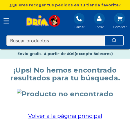
¿Quieres recoger tus pedidos en tu tienda favorita?
Llamar
Entrar
Nuevo catálogo Aire Libre
Envío gratis. A partir de 60€(excepto Baleares)
Paga en 3 plazos sin intereses
¡Ups! No hemos encontrado
Nuevo catálogo Aire Libre
resultados para tu búsqueda.
Paga en 3 plazos sin intereses
Volver a la página principal