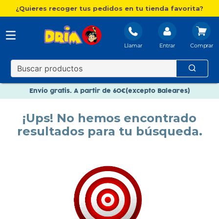
¿Quieres recoger tus pedidos en tu tienda favorita?
Llamar
Entrar
Nuevo catálogo Aire Libre
Envío gratis. A partir de 60€(excepto Baleares)
Paga en 3 plazos sin intereses
¡Ups! No hemos encontrado
Nuevo catálogo Aire Libre
resultados para tu búsqueda.
Paga en 3 plazos sin intereses