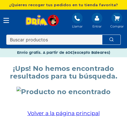
¿Quieres recoger tus pedidos en tu tienda favorita?
Llamar
Entrar
Nuevo catálogo Aire Libre
Envío gratis. A partir de 60€(excepto Baleares)
Paga en 3 plazos sin intereses
¡Ups! No hemos encontrado
Nuevo catálogo Aire Libre
resultados para tu búsqueda.
Paga en 3 plazos sin intereses
Volver a la página principal