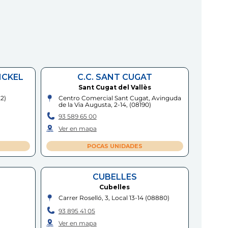
NCKEL
C.C. SANT CUGAT
Sant Cugat del Vallès
22
)
Centro Comercial Sant Cugat, Avinguda
de la Via Augusta, 2-14,
(
08190
)
93 589 65 00
Ver en mapa
POCAS UNIDADES
CUBELLES
Cubelles
Carrer Roselló, 3, Local 13-14
(
08880
)
93 895 41 05
Ver en mapa