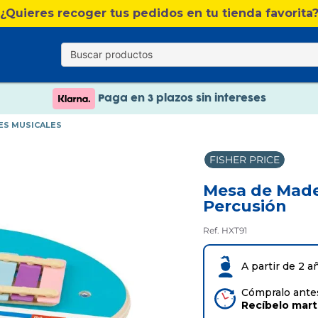
Nuevo catálogo Verano
¿Quieres recoger tus pedidos en tu tienda favorita
Envío gratis. A partir de 60€(excepto Baleares)
Paga en 3 plazos sin intereses
Nuevo catálogo Verano
ES MUSICALES
Paga en 3 plazos sin intereses
FISHER PRICE
Mesa de Made
Percusión
Ref. HXT91
A partir de 2 a
Cómpralo antes
Recíbelo
mar