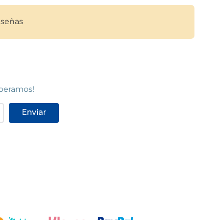
Ver en mapa
POCAS UNIDADES
señas
MOLLET - FIVELLER
Mollet del Vallès
Rambla Fiveller, 5
(
08100
)
93 593 03 31
speramos!
Ver en mapa
POCAS UNIDADES
Enviar
C.C. PORTALLORET
Lloret de Mar
Centro Comercial Portalloret, Avinguda
de les Alegries, s/n
(
17310
)
97 236 21 00
Ver en mapa
POCAS UNIDADES