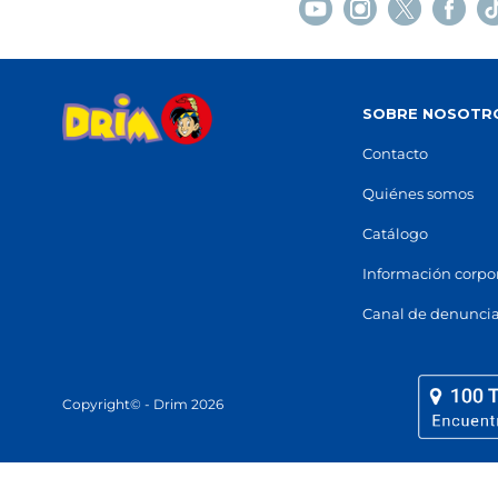
SANT BOI
Sant Boi de Llobregat
Carrer de la Indústria, 17
(
08830
)
Avingu
93 661 21 35
97 724 
SOBRE NOSOTR
Ver en mapa
Ver e
Contacto
POCAS UNIDADES
Quiénes somos
Catálogo
IGUALADA
BARC
Igualada
Información corpo
Carrer de Santa Caterina, 27
(
08700
)
Carrer 
Canal de denunci
93 805 42 08
93 285 
Ver en mapa
Ver e
POCAS UNIDADES
Copyright© - Drim 2026
P.C. VILANOVA
B
Vilanova i la Geltrú