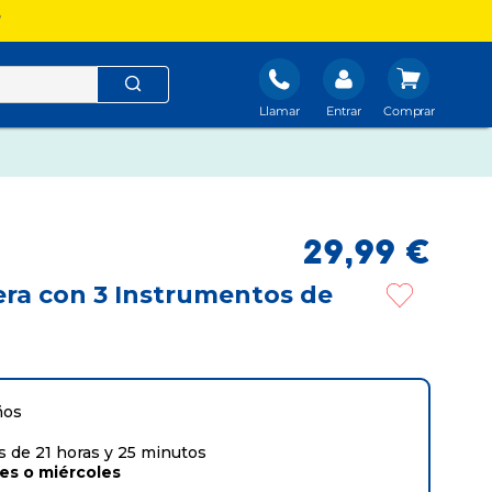
?
Llamar
Entrar
29
,
99
€
ra con 3 Instrumentos de
ños
 de 21 horas y 25 minutos
tes
o
miércoles