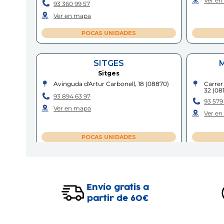
Ver e
93 360 99 57
Ver en mapa
POCAS UNIDADES
SITGES
M
Sitges
Avinguda d'Artur Carbonell, 18
(
08870
)
Carrer
32
(
08
93 894 63 97
93 579
Ver en mapa
Ver e
POCAS UNIDADES
TERRASSA - FONT VELLA
Terrassa
Envío gratis a
Carrer de la Font Vella, 75-77
(
08221
)
Centro
del Seg
partir de 60€
93 783 08 37
93 647
Ver en mapa
Ver e