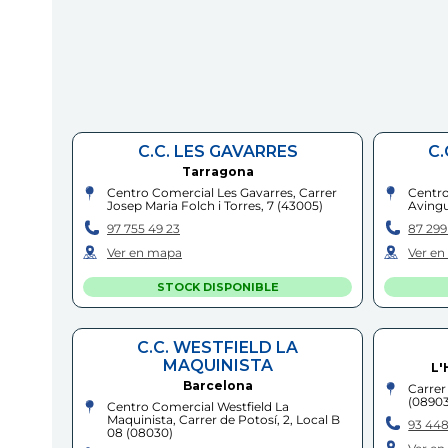
C.C. LES GAVARRES
C
Tarragona
Centro Comercial Les Gavarres, Carrer
Centro
Josep Maria Folch i Torres, 7
(
43005
)
Avingu
97 755 49 23
87 299
Ver en mapa
Ver e
STOCK DISPONIBLE
C.C. WESTFIELD LA
MAQUINISTA
L'
Barcelona
Carrer
(
0890
Centro Comercial Westfield La
Maquinista, Carrer de Potosí, 2, Local B
93 448
08
(
08030
)