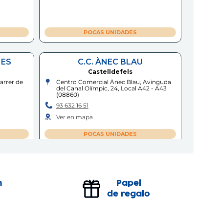
POCAS UNIDADES
MES
C.C. ÀNEC BLAU
Castelldefels
arrer de
Centro Comercial Ànec Blau, Avinguda
del Canal Olímpic, 24, Local A42 - A43
(
08860
)
93 632 16 51
Ver en mapa
POCAS UNIDADES
S
C.C. SPLAU
Cornellà de Llobregat
n
Papel
s, Camí
Centro Comercial Splau, Avinguda del
Baix Llobregat, s/n, Local 039-040
de regalo
(
08940
)
93 471 92 77