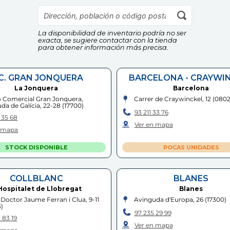
La disponibilidad de inventario podría no ser
exacta, se sugiere contactar con la tienda
para obtener información más precisa.
.C. GRAN JONQUERA
BARCELONA - CRAYWI
La Jonquera
Barcelona
 Comercial Gran Jonquera,
Carrer de Craywinckel, 12
(
080
da de Galícia, 22-28
(
17700
)
93 211 33 76
 35 68
Ver en mapa
n mapa
STOCK DISPONIBLE
POCAS UNIDADES
COLLBLANC
BLANES
Hospitalet de Llobregat
Blanes
 Doctor Jaume Ferran i Clua, 9-11
Avinguda d'Europa, 26
(
17300
)
3
)
97 235 29 99
 83 19
Ver en mapa