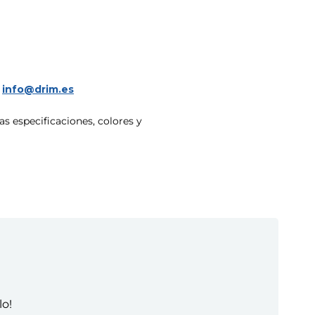
a
info@drim.es
s especificaciones, colores y
lo!