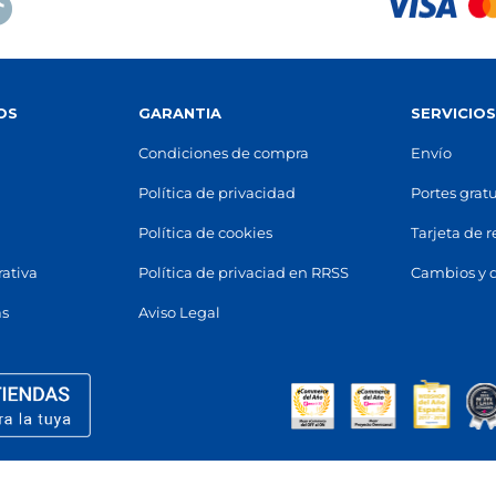
TARRAGONA
SANTA COLOMA
Tarragona
Santa Coloma de Grame
da Ramón y Cajal, 11
(
43001
)
Avinguda de Santa Coloma, 30
(
08922
)
17 14
OS
GARANTIA
SERVICIO
93 386 69 05
n mapa
Ver en mapa
Condiciones de compra
Envío
POCAS UNIDADES
POCAS UNIDADES
Política de privacidad
Portes gratu
Política de cookies
Tarjeta de 
ELONA - PI I MARGALL
BARCELONA - FABRA I
Barcelona
Barcelona
rativa
Política de privaciad en RRSS
Cambios y 
de Pi i Margall, 65
(
08024
)
Passeig de Fabra i Puig, 166
(
08
as
Aviso Legal
11 19
93 689 48 23
n mapa
Ver en mapa
POCAS UNIDADES
POCAS UNIDADES
ARCELONA - DANTE
BARCELONA - GRAN DE 
Barcelona
Barcelona