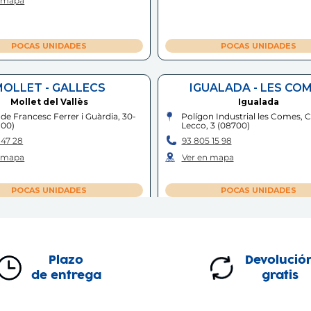
n mapa
POCAS UNIDADES
POCAS UNIDADES
OLLET - GALLECS
IGUALADA - LES CO
Mollet del Vallès
Igualada
 de Francesc Ferrer i Guàrdia, 30-
Polígon Industrial les Comes, C
100
)
Lecco, 3
(
08700
)
 47 28
93 805 15 98
n mapa
Ver en mapa
POCAS UNIDADES
POCAS UNIDADES
C.C VILAMARINA
C.C. ESPAI GIRONÈ
Viladecans
Salt
Plazo
Devolució
 Comercial Vilamarina, Avinguda
Centro Comercial Espai Gironè
le XXI, 6
(
08840
)
dels Carlins, 10
(
17190
)
de entrega
gratis
 68 49
97 243 94 99
n mapa
Ver en mapa