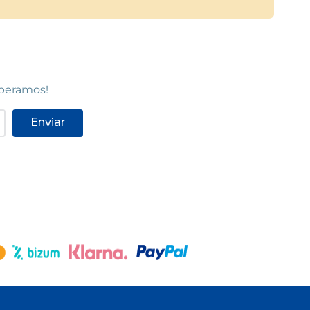
speramos!
Enviar