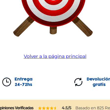
Volver a la página principal
Entrega
Devolució
24-72hs
gratis
4.5
/5
Basado en
825
Re