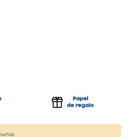
n
Papel
de regalo
señas