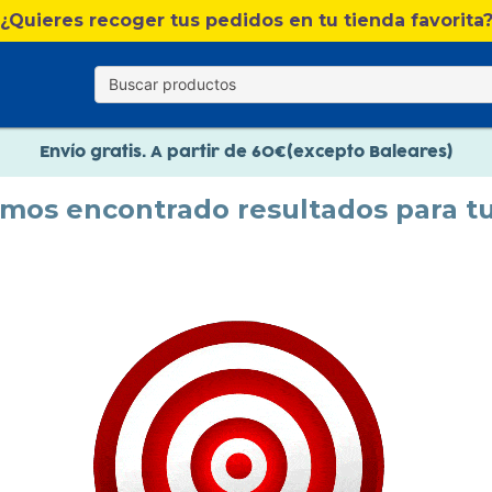
¿Quieres recoger tus pedidos en tu tienda favorita
Nuevo catálogo Verano
Envío gratis. A partir de 60€(excepto Baleares)
Paga en 3 plazos sin intereses
emos encontrado resultados para t
Nuevo catálogo Verano
Paga en 3 plazos sin intereses