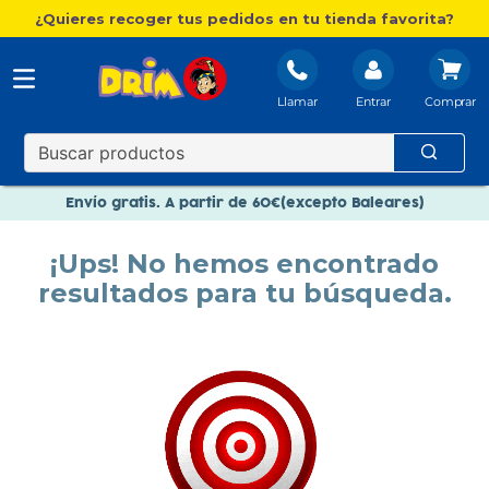
¿Quieres recoger tus pedidos en tu tienda favorita?
Llamar
Entrar
Nuevo catálogo Aire Libre
Envío gratis. A partir de 60€(excepto Baleares)
Paga en 3 plazos sin intereses
¡Ups! No hemos encontrado
Nuevo catálogo Aire Libre
resultados para tu búsqueda.
Paga en 3 plazos sin intereses