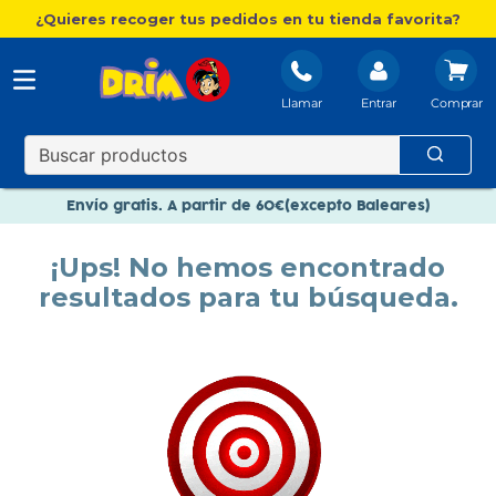
¿Quieres recoger tus pedidos en tu tienda favorita?
Llamar
Entrar
Nuevo catálogo Aire Libre
Envío gratis. A partir de 60€(excepto Baleares)
Paga en 3 plazos sin intereses
¡Ups! No hemos encontrado
Nuevo catálogo Aire Libre
resultados para tu búsqueda.
Paga en 3 plazos sin intereses