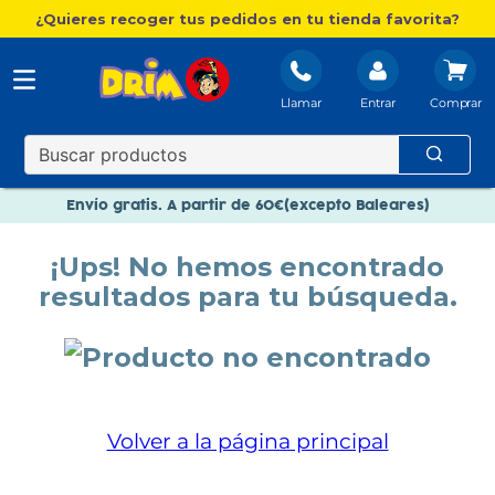
¿Quieres recoger tus pedidos en tu tienda favorita?
Llamar
Entrar
Nuevo catálogo Aire Libre
Envío gratis. A partir de 60€(excepto Baleares)
Paga en 3 plazos sin intereses
¡Ups! No hemos encontrado
Nuevo catálogo Aire Libre
resultados para tu búsqueda.
Paga en 3 plazos sin intereses
Volver a la página principal