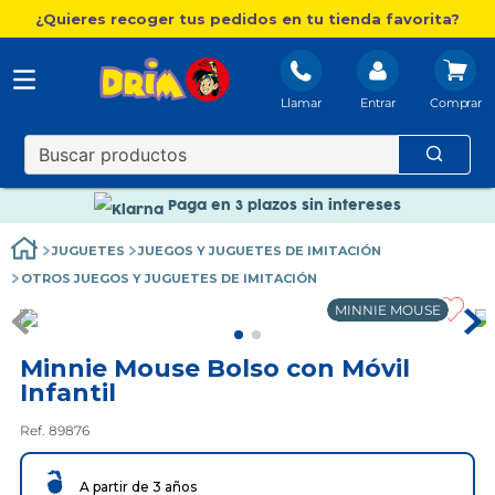
¿Quieres recoger tus pedidos en tu tienda favorita?
Nuevo catálogo Aire Libre
Envío gratis. A partir de 60€(excepto Baleares)
Llamar
Entrar
Paga en 3 plazos sin intereses
Nuevo catálogo Aire Libre
Paga en 3 plazos sin intereses
JUGUETES
JUEGOS Y JUGUETES DE IMITACIÓN
OTROS JUEGOS Y JUGUETES DE IMITACIÓN
MINNIE MOUSE
Minnie Mouse Bolso con Móvil
Infantil
Ref. 89876
A partir de 3 años