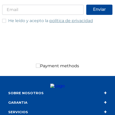
Enviar
He leído y acepto las condiciones
He leído y acepto la
política de privacidad
+
SOBRE NOSOTROS
+
Contacto
GARANTIA
+
Quiénes somos
Condiciones de compra
SERVICIOS