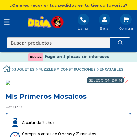
¿Quieres recoger tus pedidos en tu tienda favorita?
Llamar
Entrar
Nuevo catálogo Aire Libre
Envío gratis. A partir de 60€(excepto Baleares)
Paga en 3 plazos sin intereses
Nuevo catálogo Aire Libre
JUGUETES
PUZZLES Y CONSTRUCCIONES
ENCAJABLES
Paga en 3 plazos sin intereses
SELECCION DRIM
Mis Primeros Mosaicos
Ref. 02271
A partir de 2 años
Cómpralo antes de 0 horas y 21 minutos