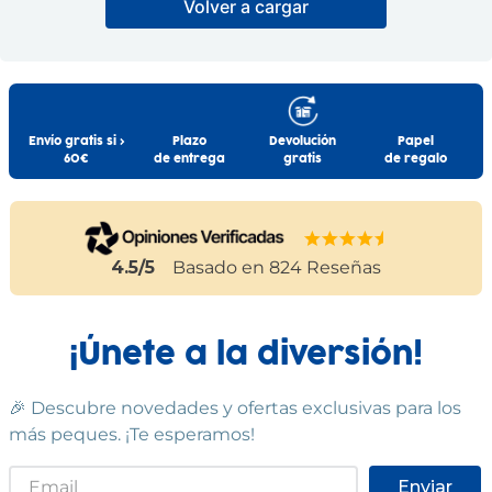
Volver a cargar
Madera Montessori
Botones
Información Adicional:
FISHER PRICE
SELECCION DRIM
Instrucciones de uso y datos de contacto del fabricante
dentro del embalaje del producto. Si tienes dudas,
19
,
99
€
19
,
99
€
15
,
99
€
contáctanos a
info@drim.es
Comprar
Comprar
Cumple las normas europeas de
Envío gratis si >
Plazo
Devolución
Papel
seguridad. Guarde esta información
60€
de entrega
gratis
de regalo
para futuras consultas. Las
especificaciones, colores y contenidos
pueden variar respecto a los de la
ilustración.
4.5
/5
Basado en
824
Reseñas
¡Únete a la diversión!
🎉 Descubre novedades y ofertas exclusivas para los
más peques. ¡Te esperamos!
Enviar