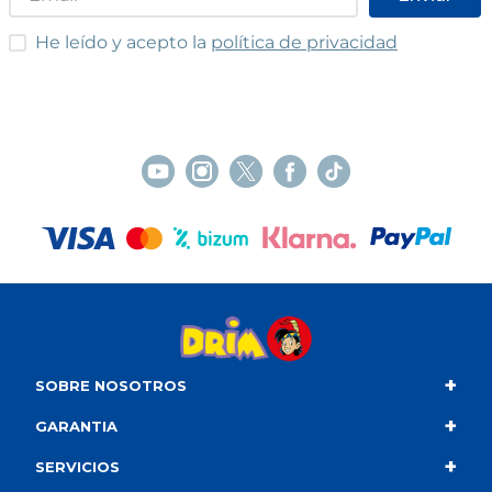
He leído y acepto las condiciones
He leído y acepto la
política de privacidad
+
SOBRE NOSOTROS
+
Contacto
GARANTIA
+
Quiénes somos
Condiciones de compra
SERVICIOS