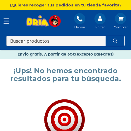
¿Quieres recoger tus pedidos en tu tienda favorita?
Llamar
Entrar
Nuevo catálogo Aire Libre
Envío gratis. A partir de 60€(excepto Baleares)
Paga en 3 plazos sin intereses
¡Ups! No hemos encontrado
Nuevo catálogo Aire Libre
resultados para tu búsqueda.
Paga en 3 plazos sin intereses