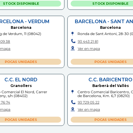
STOCK DISPONIBLE
STOCK DISPONIBLE
RCELONA - VERDUM
BARCELONA - SANT A
Barcelona
Barcelona
g de Verdum, 11
(
08042
)
Ronda de Sant Antoni, 28-30
(
 09 38
93 443 21 81
n mapa
Ver en mapa
POCAS UNIDADES
POCAS UNIDADES
C.C. EL NORD
C.C. BARICENTRO
Granollers
Barberà del Vallès
 Comercial El Nord, Carrer
Centro Comercial Baricentro, 
ny, s/n
(
08402
)
de Barcelona, Km. 6,7
(
08210
)
 76 74
93 729 05 22
n mapa
Ver en mapa
POCAS UNIDADES
POCAS UNIDADES