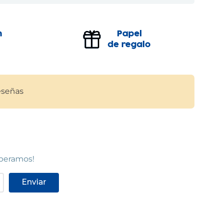
MOLLET - GALLECS
Mollet del Vallès
8880
)
Carrer de Francesc Ferrer i Guàrdia, 30-
n
Papel
32
(
08100
)
de regalo
93 579 47 28
Ver en mapa
POCAS UNIDADES
señas
TS
VIC
Vic
Polígon Industrial Sot dels Pradals,
Carrer de Sabadell, 18-20
(
08500
)
93 881 64 03
Ver en mapa
speramos!
POCAS UNIDADES
Enviar
LLA
REUS
Reus