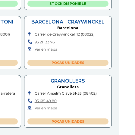
STOCK DISPONIBLE
NTONI
BARCELONA - CRAYWINCKEL
Barcelona
08001
)
Carrer de Craywinckel, 12
(
08022
)
93 211 33 76
Ver en mapa
POCAS UNIDADES
GRANOLLERS
Granollers
Carretera
Carrer Anselm Clavé 51-53
(
08402
)
93 681 49 80
Ver en mapa
POCAS UNIDADES