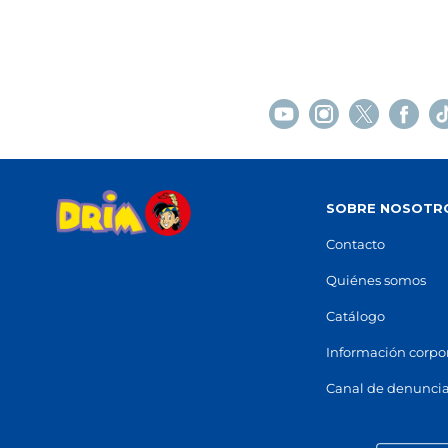
Centro Comercial Montserrat, Carrer
Centro
Hostal del Pi, 10
(
08630
)
de la B
93 770 23 32
93 494
Ver en mapa
Ver e
POCAS UNIDADES
C.C VILAMARINA
Viladecans
V
SOBRE NOSOTR
Centro Comercial Vilamarina, Avinguda
Avingu
del Segle XXI, 6
(
08840
)
93 817
Contacto
93 647 68 49
Ver e
Ver en mapa
Quiénes somos
Catálogo
POCAS UNIDADES
Información corpo
OLOT
Canal de denunci
Olot
Carrer Pere Llosas, 9
(
17800
)
Carrer
97 226 94 15
93 676