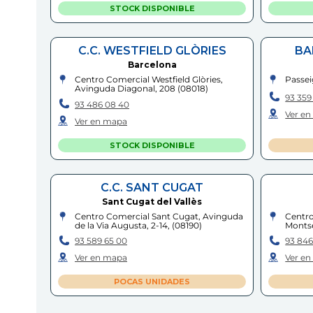
STOCK DISPONIBLE
C.C. WESTFIELD GLÒRIES
BA
Barcelona
Centro Comercial Westfield Glòries,
Passei
Avinguda Diagonal, 208
(
08018
)
93 359
93 486 08 40
Ver e
Ver en mapa
STOCK DISPONIBLE
C.C. SANT CUGAT
Sant Cugat del Vallès
Centro Comercial Sant Cugat, Avinguda
Centro
de la Via Augusta, 2-14,
(
08190
)
Montse
93 589 65 00
93 846
Ver en mapa
Ver e
POCAS UNIDADES