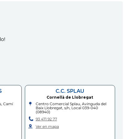
lo!
S
C.C. SPLAU
Cornellà de Llobregat
s, Camí
Centro Comercial Splau, Avinguda del
Baix Llobregat, s/n, Local 039-040
(
08940
)
93 471 92 77
Ver en mapa