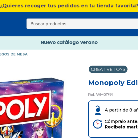
Nuevo catálogo Verano
¿Quieres recoger tus pedidos en tu tienda favorita
Envío gratis. A partir de 60€(excepto Baleares)
Paga en 3 plazos sin intereses
Nuevo catálogo Verano
UEGOS DE MESA
Paga en 3 plazos sin intereses
CREATIVE TOYS
Monopoly Edic
Ref. WM01791
A partir de 8 a
Cómpralo antes 
Recíbelo
mar