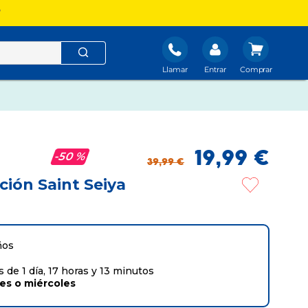
?
Llamar
Entrar
19
,
99
€
50 %
39
,
99
€
ión Saint Seiya
ños
de 1 día, 17 horas y 13 minutos
tes
o
miércoles