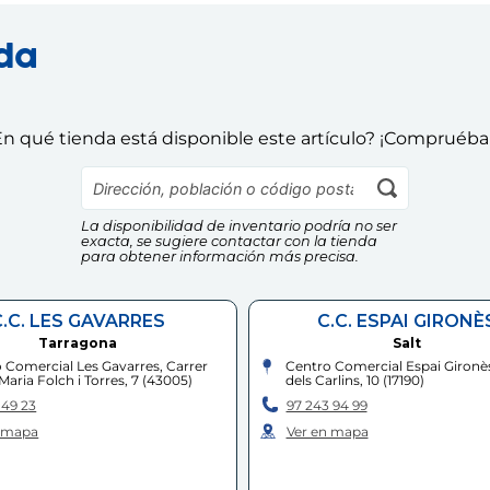
nda
n qué tienda está disponible este artículo? ¡Compruéba
La disponibilidad de inventario podría no ser
exacta, se sugiere contactar con la tienda
para obtener información más precisa.
C.C. LES GAVARRES
C.C. ESPAI GIRONÈ
Tarragona
Salt
 Comercial Les Gavarres, Carrer
Centro Comercial Espai Gironè
Maria Folch i Torres, 7
(
43005
)
dels Carlins, 10
(
17190
)
 49 23
97 243 94 99
n mapa
Ver en mapa