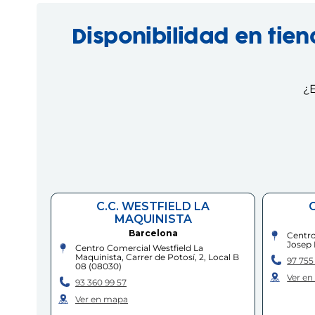
Disponibilidad en tie
¿E
C.C. WESTFIELD LA
MAQUINISTA
Barcelona
Centro
Josep 
Centro Comercial Westfield La
Maquinista, Carrer de Potosí, 2, Local B
97 755
08
(
08030
)
Ver e
93 360 99 57
Ver en mapa