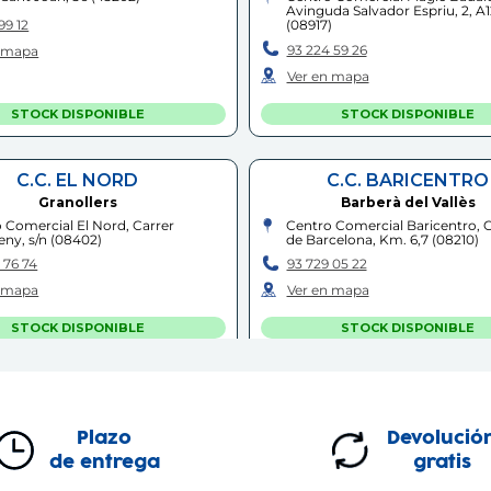
Avinguda Salvador Espriu, 2, A
99 12
(
08917
)
93 224 59 26
n mapa
Ver en mapa
STOCK DISPONIBLE
STOCK DISPONIBLE
C.C. EL NORD
C.C. BARICENTRO
Granollers
Barberà del Vallès
 Comercial El Nord, Carrer
Centro Comercial Baricentro, 
ny, s/n
(
08402
)
de Barcelona, Km. 6,7
(
08210
)
 76 74
93 729 05 22
n mapa
Ver en mapa
STOCK DISPONIBLE
STOCK DISPONIBLE
OLOT
RUBÍ
Olot
Rubí
Plazo
Devolució
 Pere Llosas, 9
(
17800
)
Carretera de Terrassa, 144
(
0819
de entrega
gratis
 94 15
93 699 67 16