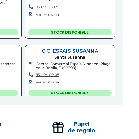
12B
93 699 39 12
Ver en mapa
STOCK DISPONIBLE
C.C. ESPAIS SUSANNA
Santa Susanna
Carretera
Centro Comercial Espais Susanna, Plaça
de la Bòbila, 3
(
08398
)
93 494 09 05
Ver en mapa
STOCK DISPONIBLE
MOLLET - FIVELLER
Mollet del Vallès
n
Papel
1
)
Rambla Fiveller, 5
(
08100
)
de regalo
93 593 03 31