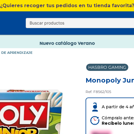
¿Quieres recoger tus pedidos en tu tienda favorita
Nuevo catálogo Verano
Envío gratis. A partir de 60€(excepto Baleares)
Paga en 3 plazos sin intereses
 DE APRENDIZAJE
Nuevo catálogo Verano
HASBRO GAMING
Paga en 3 plazos sin intereses
Monopoly Juni
Ref. F8562/105
A partir de 4 a
Cómpralo antes
Recíbelo
lune