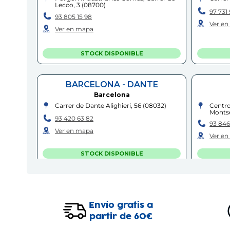
Lecco, 3
(
08700
)
97 731 
93 805 15 98
Ver e
Ver en mapa
STOCK DISPONIBLE
BARCELONA - DANTE
Barcelona
Carrer de Dante Alighieri, 56
(
08032
)
Centro
Montse
93 420 63 82
93 846
Ver en mapa
Ver e
STOCK DISPONIBLE
C.C. SPLAU
Cornellà de Llobregat
Envío gratis a
Centro Comercial Splau, Avinguda del
Carrer
Baix Llobregat, s/n, Local 039-040
partir de 60€
97 226
(
08940
)