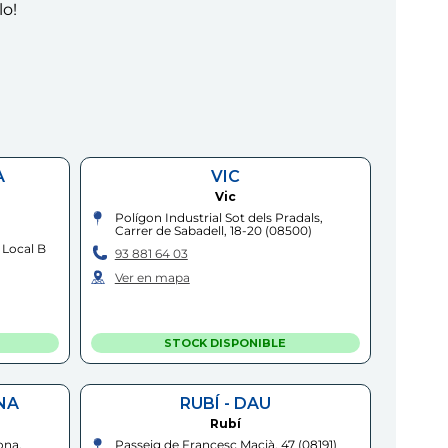
lo!
A
VIC
Vic
Polígon Industrial Sot dels Pradals,
Carrer de Sabadell, 18-20
(
08500
)
 Local B
93 881 64 03
Ver en mapa
STOCK DISPONIBLE
NA
RUBÍ - DAU
Rubí
ona,
Passeig de Francesc Macià, 47
(
08191
)