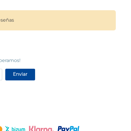
Ver en mapa
STOCK DISPONIBLE
señas
NCKEL
C.C. SANT CUGAT
Sant Cugat del Vallès
22
)
Centro Comercial Sant Cugat, Avinguda
de la Via Augusta, 2-14,
(
08190
)
93 589 65 00
speramos!
Ver en mapa
Enviar
POCAS UNIDADES
SITGES
Sitges
8880
)
Avinguda d'Artur Carbonell, 18
(
08870
)
93 894 63 97
Ver en mapa