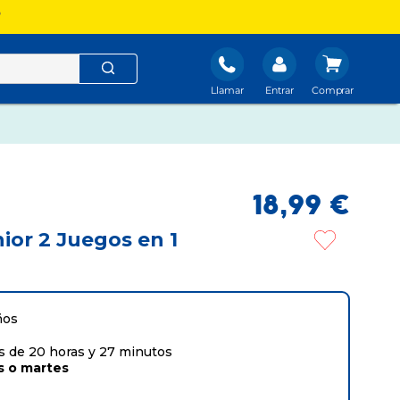
?
Llamar
Entrar
18
,
99
€
or 2 Juegos en 1
ños
 de 20 horas y 27 minutos
s
o
martes