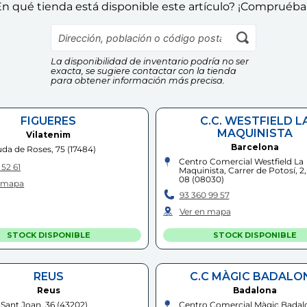
n qué tienda está disponible este artículo? ¡Compruéba
La disponibilidad de inventario podría no ser
exacta, se sugiere contactar con la tienda
para obtener información más precisa.
FIGUERES
C.C. WESTFIELD L
MAQUINISTA
Vilatenim
Barcelona
da de Roses, 75
(
17484
)
Centro Comercial Westfield La
 52 61
Maquinista, Carrer de Potosí, 2,
08
(
08030
)
n mapa
93 360 99 57
Ver en mapa
STOCK DISPONIBLE
STOCK DISPONIBLE
REUS
C.C MÀGIC BADALO
Reus
Badalona
 Sant Joan, 36
(
43202
)
Centro Comercial Màgic Badal