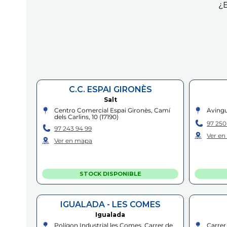
¿E
C.C. ESPAI GIRONÈS
Salt
Centro Comercial Espai Gironès, Camí
Avingu
dels Carlins, 10
(
17190
)
97 250
97 243 94 99
Ver e
Ver en mapa
STOCK DISPONIBLE
IGUALADA - LES COMES
Igualada
Polígon Industrial les Comes, Carrer de
Carrer