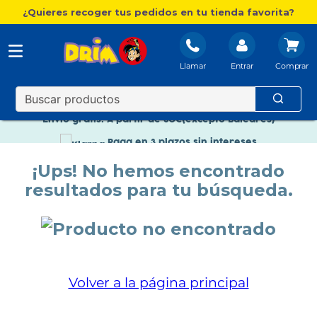
¿Quieres recoger tus pedidos en tu tienda favorita?
Llamar
Entrar
Nuevo catálogo Aire Libre
Envío gratis. A partir de 60€(excepto Baleares)
Paga en 3 plazos sin intereses
Nuevo catálogo Aire Libre
¡Ups! No hemos encontrado
resultados para tu búsqueda.
Paga en 3 plazos sin intereses
Volver a la página principal