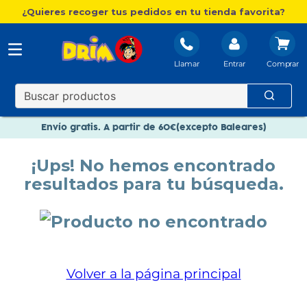
¿Quieres recoger tus pedidos en tu tienda favorita?
Llamar
Entrar
Nuevo catálogo Aire Libre
Envío gratis. A partir de 60€(excepto Baleares)
Paga en 3 plazos sin intereses
¡Ups! No hemos encontrado
Nuevo catálogo Aire Libre
resultados para tu búsqueda.
Paga en 3 plazos sin intereses
Volver a la página principal