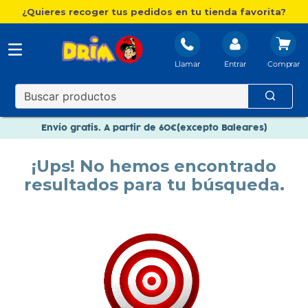
¿Quieres recoger tus pedidos en tu tienda favorita?
Llamar
Entrar
Nuevo catálogo Aire Libre
Envío gratis. A partir de 60€(excepto Baleares)
Paga en 3 plazos sin intereses
¡Ups! No hemos encontrado
Nuevo catálogo Aire Libre
resultados para tu búsqueda.
Paga en 3 plazos sin intereses