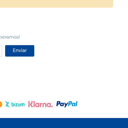
speramos!
Enviar