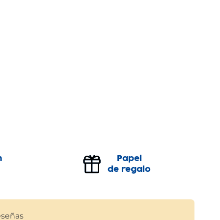
n
Papel
de regalo
señas