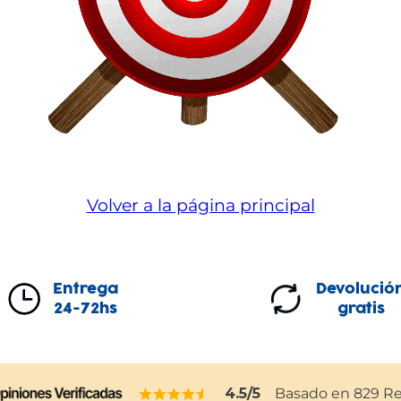
Volver a la página principal
Entrega
Devolució
24-72hs
gratis
4.5
/5
Basado en
829
Re