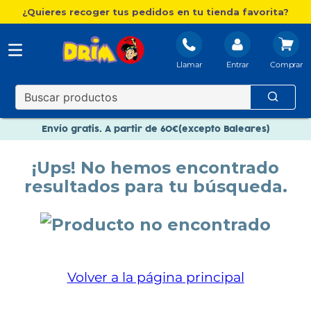
¿Quieres recoger tus pedidos en tu tienda favorita?
Llamar
Entrar
Nuevo catálogo Aire Libre
Envío gratis. A partir de 60€(excepto Baleares)
Paga en 3 plazos sin intereses
¡Ups! No hemos encontrado
Nuevo catálogo Aire Libre
resultados para tu búsqueda.
Paga en 3 plazos sin intereses
Volver a la página principal