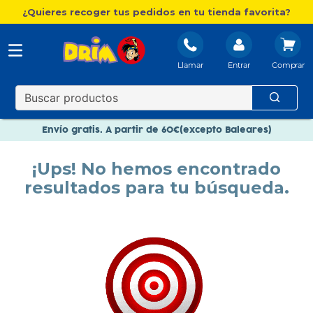
¿Quieres recoger tus pedidos en tu tienda favorita?
Llamar
Entrar
Nuevo catálogo Aire Libre
Envío gratis. A partir de 60€(excepto Baleares)
Paga en 3 plazos sin intereses
¡Ups! No hemos encontrado
Nuevo catálogo Aire Libre
resultados para tu búsqueda.
Paga en 3 plazos sin intereses