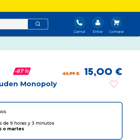
?
Llamar
Entrar
15
,
00
€
67 %
44
,
99
€
puden Monopoly
ños
 de 9 horas y 3 minutos
s
o
martes