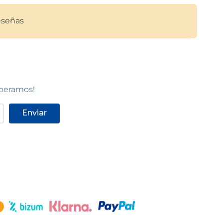
STOCK DISPONIBLE
señas
TS
C.C. LES GAVARRES
Tarragona
Centro Comercial Les Gavarres, Carrer
Josep Maria Folch i Torres, 7
(
43005
)
97 755 49 23
Ver en mapa
speramos!
STOCK DISPONIBLE
Enviar
NA
PLATJA D'ARO
Platja d'Aro
ona,
Carrer de Santiago Rusiñol & Avinguda
12B
S'Agaró
(
17249
)
97 281 67 62
Ver en mapa
STOCK DISPONIBLE