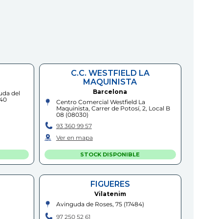
C.C. WESTFIELD LA
MAQUINISTA
Barcelona
uda del
040
Centro Comercial Westfield La
Maquinista, Carrer de Potosí, 2, Local B
08
(
08030
)
93 360 99 57
Ver en mapa
STOCK DISPONIBLE
FIGUERES
Vilatenim
Avinguda de Roses, 75
(
17484
)
97 250 52 61