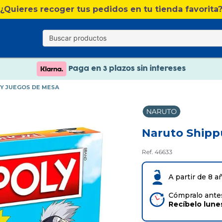
¿Quieres recoger tus pedidos en tu tienda favorita
Envío gratis. A partir de 60€(excepto Baleares)
Paga en 3 plazos sin intereses
Nuevo catálogo Verano
Paga en 3 plazos sin intereses
 Y JUEGOS DE MESA
NARUTO
Naruto Ship
Ref. 46633
A partir de 8 a
Cómpralo antes
Recíbelo
lune