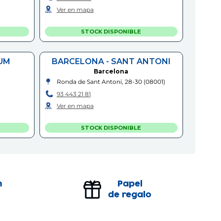
Ver en mapa
STOCK DISPONIBLE
UM
BARCELONA - SANT ANTONI
Barcelona
Ronda de Sant Antoni, 28-30
(
08001
)
93 443 21 81
Ver en mapa
STOCK DISPONIBLE
C.C. BARICENTRO
Barberà del Vallès
er
Centro Comercial Baricentro, Carretera
n
Papel
de Barcelona, Km. 6,7
(
08210
)
de regalo
93 729 05 22
Ver en mapa