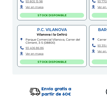
93 805 15 98
93 770
Ver en mapa
Ver e
STOCK DISPONIBLE
P.C. VILANOVA
BAR
Vilanova i la Geltrú
Parque Comercial Vilanova, Carrer del
Carrer
Climent, 3-5
(
08800
)
93 315
93 406 86 86
Ver e
Ver en mapa
STOCK DISPONIBLE
BARCELONA - CRAYWINCKEL
Barcelona
Carrer de Craywinckel, 12
(
08022
)
Centro
Envío gratis a
de la V
93 211 33 76
partir de 60€
93 589
Ver en mapa
Ver e