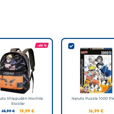
-
44 %
uto Shippuden Mochila
Naruto Puzzle 1000 Pi
Escolar
35
,
99
€
19
,
99
€
16
,
99
€