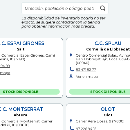
La disponibilidad de inventario podría no ser
exacta, se sugiere contactar con la tienda
para obtener información más precisa.
.C. ESPAI GIRONÈS
C.C. SPLAU
Salt
Cornellà de Llobregat
 Comercial Espai Gironès, Camí
Centro Comercial Splau, Aving
rlins, 10
(
17190
)
Baix Llobregat, s/n, Local 039-
(
08940
)
 94 99
93 471 92 77
n mapa
Ver en mapa
STOCK DISPONIBLE
STOCK DISPONIBLE
C.C. MONTSERRAT
OLOT
Abrera
Olot
 Comercial Montserrat, Carrer
Carrer Pere Llosas, 9
(
17800
)
del Pi, 10
(
08630
)
97 226 94 15