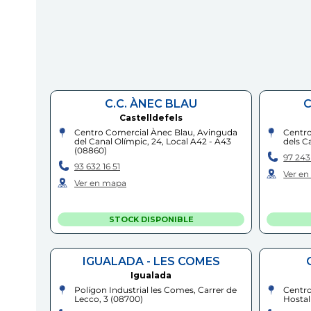
C.C. ÀNEC BLAU
C
Castelldefels
Centro Comercial Ànec Blau, Avinguda
Centro
del Canal Olímpic, 24, Local A42 - A43
dels Ca
(
08860
)
97 243
93 632 16 51
Ver e
Ver en mapa
STOCK DISPONIBLE
IGUALADA - LES COMES
Igualada
Polígon Industrial les Comes, Carrer de
Centro
Lecco, 3
(
08700
)
Hostal 