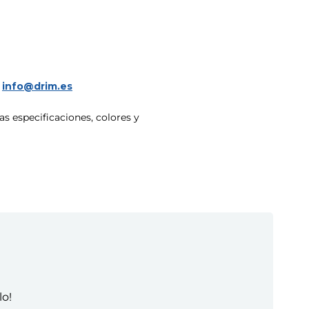
a
info@drim.es
s especificaciones, colores y
lo!