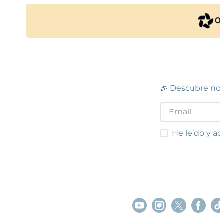
STOCK DISPONIBLE
SITGES
M
Sitges
Avinguda d'Artur Carbonell, 18
(
08870
)
Carrer
32
(
08
93 894 63 97
93 579
Ver en mapa
Ver e
🎉 Descubre no
STOCK DISPONIBLE
VIC
He leído y acep
He leído y a
Vic
Polígon Industrial Sot dels Pradals,
Carrer
Carrer de Sabadell, 18-20
(
08500
)
97 731 
93 881 64 03
Ver e
Ver en mapa
STOCK DISPONIBLE