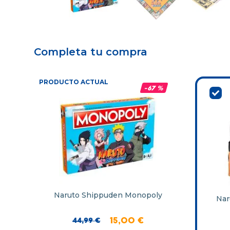
Completa tu compra
PRODUCTO ACTUAL
-
67 %
Naruto Shippuden Monopoly
Nar
44
,
99
€
15
,
00
€