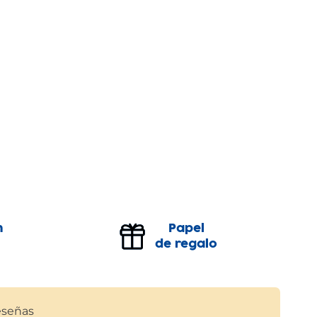
n
Papel
de regalo
señas