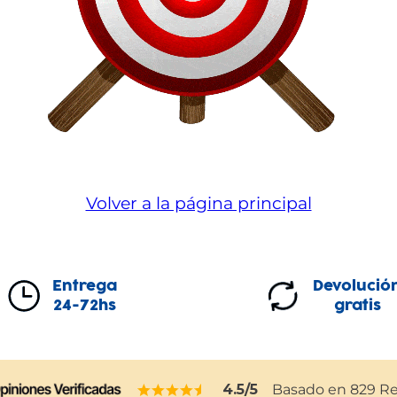
Volver a la página principal
Entrega
Devolució
24-72hs
gratis
4.5
/5
Basado en
829
Re