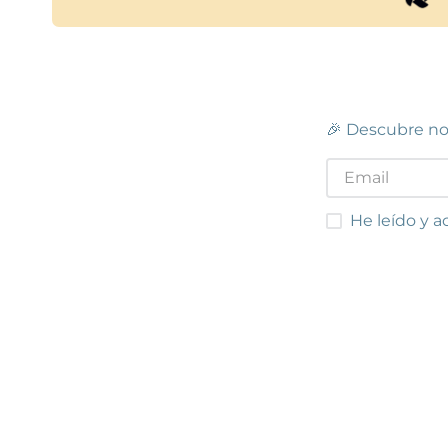
🎉 Descubre no
He leído y acep
He leído y a