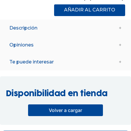
AÑADIR AL CARRITO
Descripción
+
¡ Es necesario ser precavidos y tenerlo todo listo con la
suficiente antelación antes del nacimiento de nuestro
Opiniones
+
bebé!!
A los papis les irá genial, disponer de un pequeño neceser
durante la estancia hospitalaria para poder guardar el
cepillo, un bote de su colonia infantil favorita y pomada
Te puede interesar
+
para el culito del bebé.
Información Adicional:
Instrucciones de uso y datos de contacto del fabricante
dentro del embalaje del producto. Si tienes dudas,
Disponibilidad en tienda
contáctanos a
info@drim.es
De 0 meses a 3 años
Set Neceser Higiene
Cumple las normas europeas de
Volver a cargar
Savanna
seguridad. Guarde esta información
para futuras consultas. Las
INTERBABY
especificaciones, colores y contenidos
pueden variar respecto a los de la
16
,
99
€
ilustración.