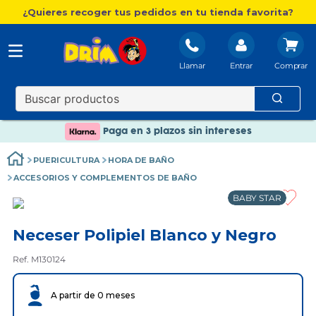
¿Quieres recoger tus pedidos en tu tienda favorita?
Llamar
Entrar
Nuevo catálogo Aire Libre
Envío gratis. A partir de 60€(excepto Baleares)
Paga en 3 plazos sin intereses
Nuevo catálogo Aire Libre
PUERICULTURA
HORA DE BAÑO
Paga en 3 plazos sin intereses
ACCESORIOS Y COMPLEMENTOS DE BAÑO
BABY STAR
Neceser Polipiel Blanco y Negro
Ref. M130124
A partir de 0 meses