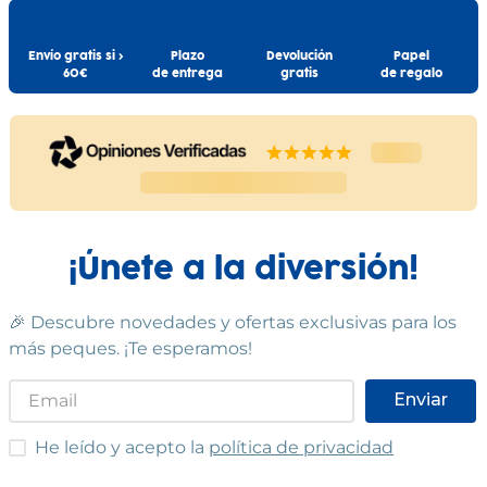
A partir de 0 meses
Envío gratis si >
Plazo
Devolución
Papel
Báscula para bebés Scale
60€
de entrega
gratis
de regalo
MINILAND
49
,
90
€
Comprar
Comprar
¡Únete a la diversión!
🎉 Descubre novedades y ofertas exclusivas para los
más peques. ¡Te esperamos!
Enviar
He leído y acepto las condiciones
He leído y acepto la
política de privacidad