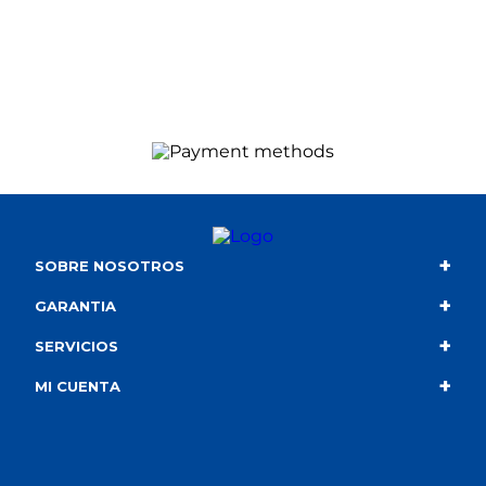
+
SOBRE NOSOTROS
+
Contacto
GARANTIA
+
Quiénes somos
Condiciones de compra
SERVICIOS
+
Catálogo
Política de privacidad
Envío
MI CUENTA
Información corporativa
Política de cookies
Portes gratuitos
Mis compras
Canal de denuncias
Política de privaciad en RRSS
Tarjeta de regalo
Mis devoluciones