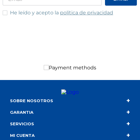
pueden variar respecto a los de la
ilustración.
He leído y acepto las condiciones
He leído y acepto la
política de privacidad
+
SOBRE NOSOTROS
+
Contacto
GARANTIA
+
Quiénes somos
Condiciones de compra
SERVICIOS
+
Catálogo
Política de privacidad
Envío
MI CUENTA