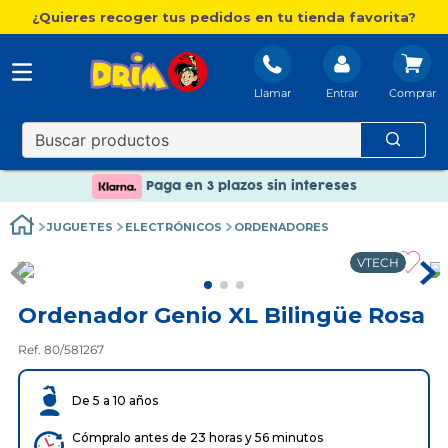
¿Quieres recoger tus pedidos en tu tienda favorita?
Llamar
Entrar
Nuevo catálogo Aire Libre
Envío gratis. A partir de 60€(excepto Baleares)
Paga en 3 plazos sin intereses
Nuevo catálogo Aire Libre
JUGUETES
ELECTRÓNICOS
ORDENADORES
Paga en 3 plazos sin intereses
VTECH
Ordenador Genio XL Bilingüe Rosa
Ref. 80/581267
De 5 a 10 años
Cómpralo antes de 23 horas y 56 minutos