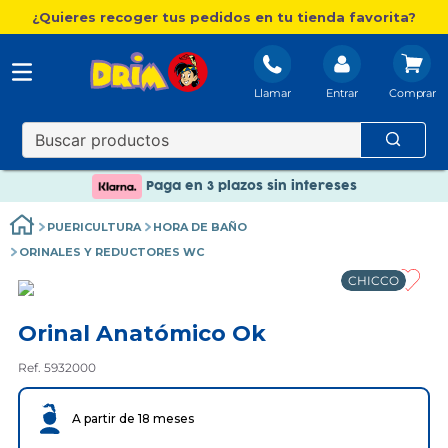
¿Quieres recoger tus pedidos en tu tienda favorita?
Llamar
Entrar
Nuevo catálogo Aire Libre
Envío gratis. A partir de 60€(excepto Baleares)
Paga en 3 plazos sin intereses
Nuevo catálogo Aire Libre
PUERICULTURA
HORA DE BAÑO
Paga en 3 plazos sin intereses
ORINALES Y REDUCTORES WC
CHICCO
Orinal Anatómico Ok
Ref. 5932000
A partir de 18 meses