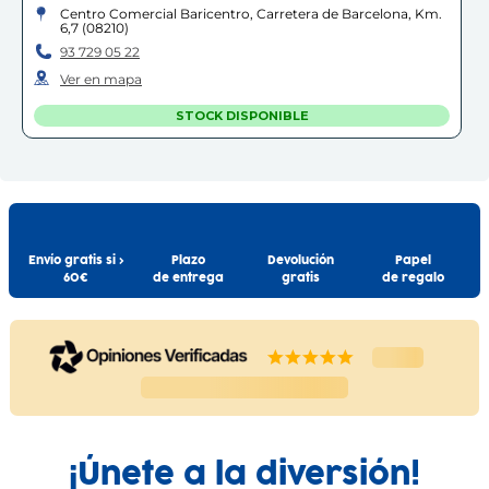
especificaciones, colores y contenidos
Centro Comercial Baricentro, Carretera de Barcelona, Km.
pueden variar respecto a los de la
6,7
(
08210
)
ilustración.
93 729 05 22
Ver en mapa
STOCK DISPONIBLE
BLANES
Blanes
Avinguda d'Europa, 26
(
17300
)
97 235 29 99
Envío gratis si >
Plazo
Devolución
Papel
60€
de entrega
gratis
de regalo
Ver en mapa
STOCK DISPONIBLE
C.C. ÀNEC BLAU
Castelldefels
Centro Comercial Ànec Blau, Avinguda del Canal Olímpic,
24, Local A42 - A43
(
08860
)
93 632 16 51
¡Únete a la diversión!