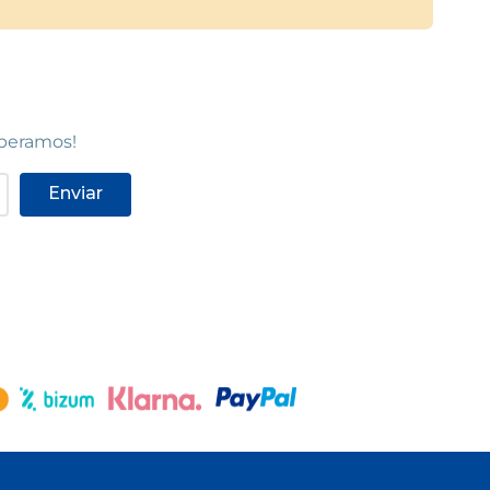
speramos!
Enviar