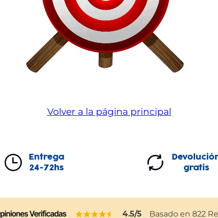
Volver a la página principal
Entrega
Devolució
24-72hs
gratis
4.5
/5
Basado en
822
Re