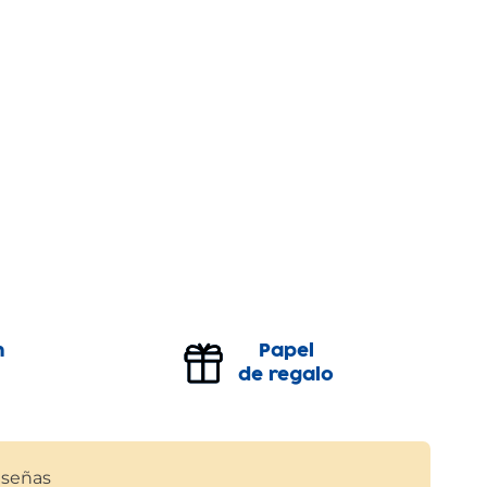
n
Papel
de regalo
señas