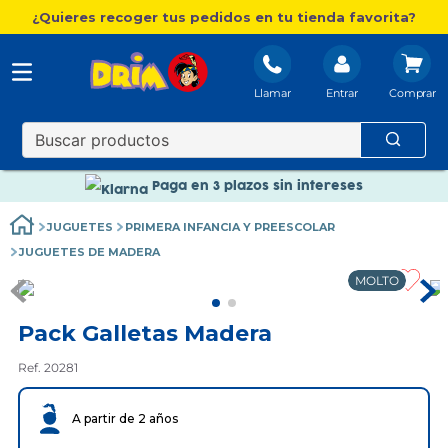
¿Quieres recoger tus pedidos en tu tienda favorita?
Llamar
Entrar
Nuevo catálogo Aire Libre
Envío gratis. A partir de 60€(excepto Baleares)
Paga en 3 plazos sin intereses
Nuevo catálogo Aire Libre
JUGUETES
PRIMERA INFANCIA Y PREESCOLAR
Paga en 3 plazos sin intereses
JUGUETES DE MADERA
MOLTO
Pack Galletas Madera
Ref. 20281
A partir de 2 años