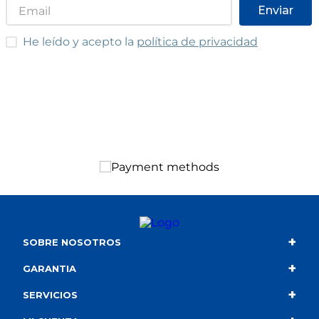
Enviar
He leído y acepto las condiciones
He leído y acepto la
política de privacidad
+
SOBRE NOSOTROS
+
Contacto
GARANTIA
+
Quiénes somos
Condiciones de compra
SERVICIOS