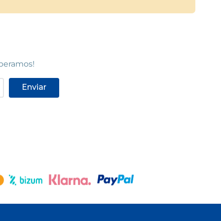
speramos!
Enviar