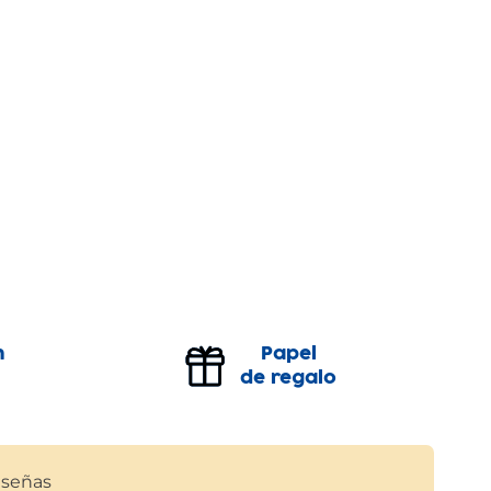
n
Papel
de regalo
señas