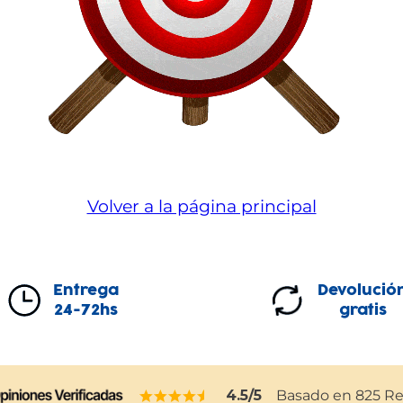
Volver a la página principal
Entrega
Devolució
24-72hs
gratis
4.5
/5
Basado en
825
Re