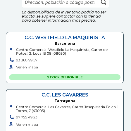
14
,
99
€
Información Adicional:
La disponibilidad de inventario podría no ser
Comprar
Comprar
Instrucciones de uso y datos de contacto del fabricante
exacta, se sugiere contactar con la tienda
dentro del embalaje del producto. Si tienes dudas,
para obtener información más precisa.
contáctanos a
info@drim.es
C.C. WESTFIELD LA MAQUINISTA
Cumple las normas europeas de
seguridad. Guarde esta información
Barcelona
para futuras consultas. Las
Centro Comercial Westfield La Maquinista, Carrer de
especificaciones, colores y contenidos
Potosí, 2, Local B 08
(
08030
)
pueden variar respecto a los de la
93 360 99 57
ilustración.
Ver en mapa
STOCK DISPONIBLE
C.C. LES GAVARRES
Tarragona
Centro Comercial Les Gavarres, Carrer Josep Maria Folch i
Torres, 7
(
43005
)
97 755 49 23
Ver en mapa