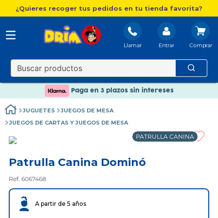
¿Quieres recoger tus pedidos en tu tienda favorita?
Llamar
Entrar
Nuevo catálogo Aire Libre
Envío gratis. A partir de 60€(excepto Baleares)
Paga en 3 plazos sin intereses
Nuevo catálogo Aire Libre
JUGUETES
JUEGOS DE MESA
Paga en 3 plazos sin intereses
JUEGOS DE CARTAS Y JUEGOS DE MESA
PATRULLA CANINA
Patrulla Canina Dominó
Ref. 6067468
A partir de 5 años