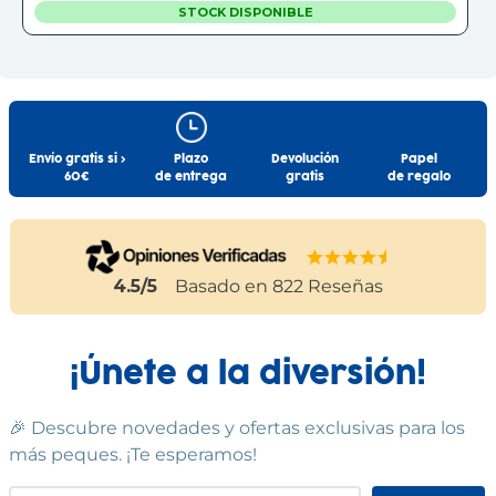
STOCK DISPONIBLE
C.C. SANT CUGAT
Sant Cugat del Vallès
Centro Comercial Sant Cugat, Avinguda de la Via Augusta,
2-14,
(
08190
)
Envío gratis si >
Plazo
Devolución
Papel
93 589 65 00
60€
de entrega
gratis
de regalo
Ver en mapa
STOCK DISPONIBLE
4.5
/5
Basado en
822
Reseñas
C.C. BARICENTRO
Barberà del Vallès
Centro Comercial Baricentro, Carretera de Barcelona, Km.
6,7
(
08210
)
¡Únete a la diversión!
93 729 05 22
Ver en mapa
🎉 Descubre novedades y ofertas exclusivas para los
STOCK DISPONIBLE
más peques. ¡Te esperamos!