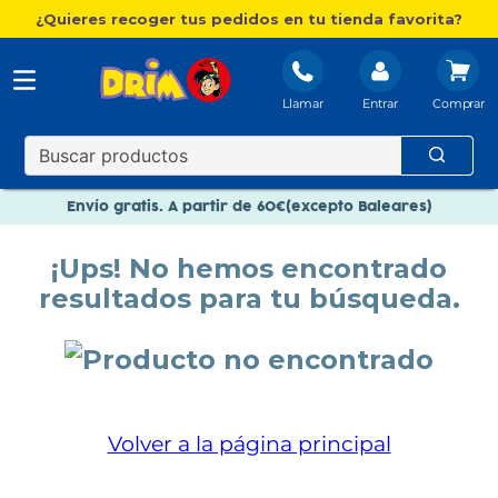
¿Quieres recoger tus pedidos en tu tienda favorita?
Llamar
Entrar
Nuevo catálogo Aire Libre
Envío gratis. A partir de 60€(excepto Baleares)
Paga en 3 plazos sin intereses
¡Ups! No hemos encontrado
Nuevo catálogo Aire Libre
resultados para tu búsqueda.
Paga en 3 plazos sin intereses
Volver a la página principal