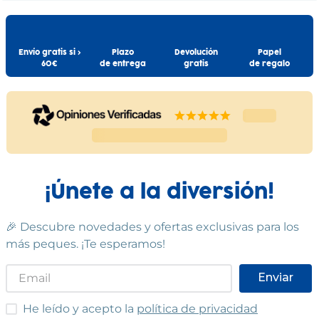
contáctanos a
info@drim.es
DRIM DISCOUNT
9
,
99
€
19
,
99
€
11
,
99
€
Cumple las normas europeas de
seguridad. Guarde esta
Comprar
Comprar
Envío gratis si >
Plazo
Devolución
Papel
información para futuras
60€
de entrega
gratis
de regalo
consultas. Las especificaciones,
colores y contenidos pueden
variar respecto a los de la
ilustración.
¡Únete a la diversión!
🎉 Descubre novedades y ofertas exclusivas para los
más peques. ¡Te esperamos!
Enviar
He leído y acepto las condiciones
He leído y acepto la
política de privacidad