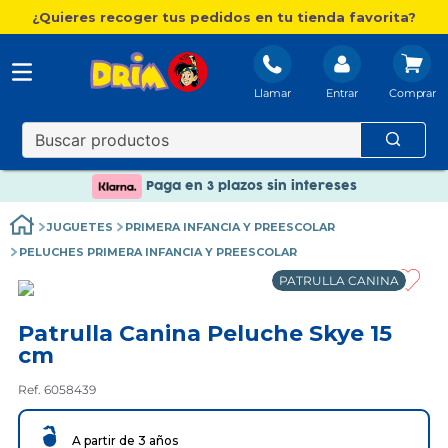
¿Quieres recoger tus pedidos en tu tienda favorita?
Llamar
Entrar
Nuevo catálogo Aire Libre
Envío gratis. A partir de 60€(excepto Baleares)
Paga en 3 plazos sin intereses
Nuevo catálogo Aire Libre
JUGUETES
PRIMERA INFANCIA Y PREESCOLAR
Paga en 3 plazos sin intereses
PELUCHES PRIMERA INFANCIA Y PREESCOLAR
PATRULLA CANINA
Patrulla Canina Peluche Skye 15
cm
Ref. 6058439
A partir de 3 años