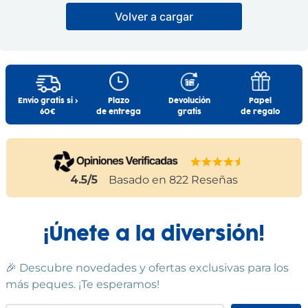
Muñeca Peluche Lily
Pokémon Peluche
Telefono: 932631900
Volver a cargar
Capitán Pikachu
Email:administracion@fentoys.es
CLEMENTONI
JAZWARES
Información Adicional:
14
,
99
€
19
,
99
€
Instrucciones de uso y datos de contacto del fabricante
dentro del embalaje del producto. Si tienes dudas,
contáctanos a
info@drim.es
Comprar
Comprar
Envío gratis si >
Plazo
Devolución
Papel
60€
de entrega
gratis
de regalo
Cumple las normas europeas de
seguridad. Guarde esta información
para futuras consultas. Las
especificaciones, colores y contenidos
pueden variar respecto a los de la
ilustración.
4.5
/5
Basado en
822
Reseñas
¡Únete a la diversión!
🎉 Descubre novedades y ofertas exclusivas para los
más peques. ¡Te esperamos!