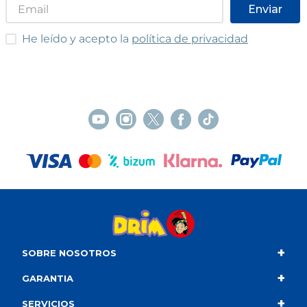
Enviar
He leído y acepto las condiciones
He leído y acepto la
política de privacidad
+
SOBRE NOSOTROS
+
Contacto
GARANTIA
+
Quiénes somos
Condiciones de compra
SERVICIOS