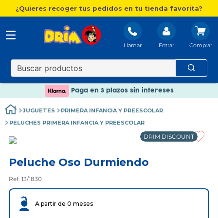
¿Quieres recoger tus pedidos en tu tienda favorita?
Llamar
Entrar
Nuevo catálogo Aire Libre
Envío gratis. A partir de 60€(excepto Baleares)
Paga en 3 plazos sin intereses
Nuevo catálogo Aire Libre
JUGUETES
PRIMERA INFANCIA Y PREESCOLAR
Paga en 3 plazos sin intereses
PELUCHES PRIMERA INFANCIA Y PREESCOLAR
DRIM DISCOUNT
Peluche Oso Durmiendo
Ref. 13/1830
A partir de 0 meses