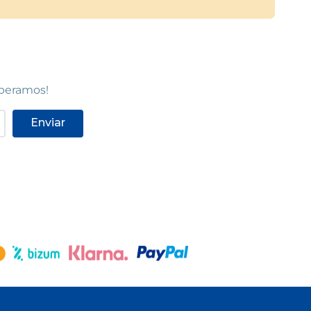
speramos!
Enviar