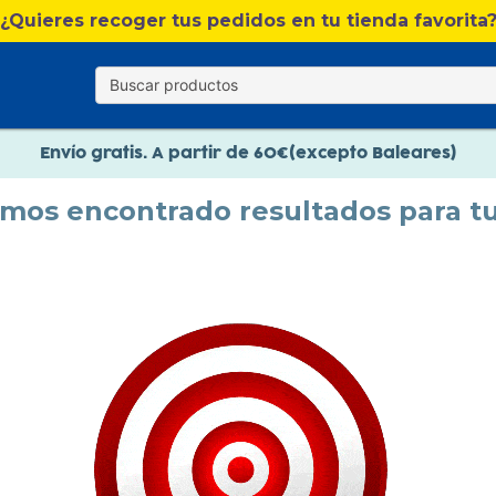
¿Quieres recoger tus pedidos en tu tienda favorita
Nuevo catálogo Verano
Envío gratis. A partir de 60€(excepto Baleares)
Paga en 3 plazos sin intereses
emos encontrado resultados para t
Nuevo catálogo Verano
Paga en 3 plazos sin intereses