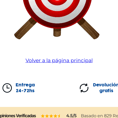
Volver a la página principal
Entrega
Devolució
24-72hs
gratis
4.5
/5
Basado en
829
Re