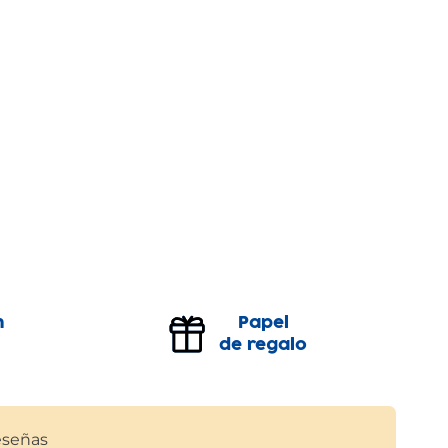
n
Papel
de regalo
señas