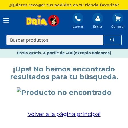
¿Quieres recoger tus pedidos en tu tienda favorita?
Llamar
Entrar
Nuevo catálogo Aire Libre
Envío gratis. A partir de 60€(excepto Baleares)
Paga en 3 plazos sin intereses
¡Ups! No hemos encontrado
Nuevo catálogo Aire Libre
resultados para tu búsqueda.
Paga en 3 plazos sin intereses
Volver a la página principal