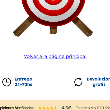
Volver a la página principal
Entrega
Devolució
24-72hs
gratis
4.5
/5
Basado en
829
Re