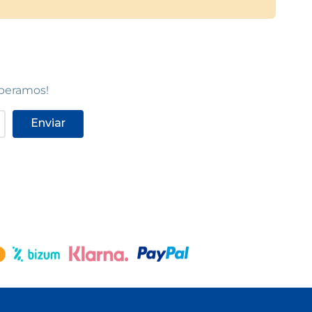
speramos!
Enviar