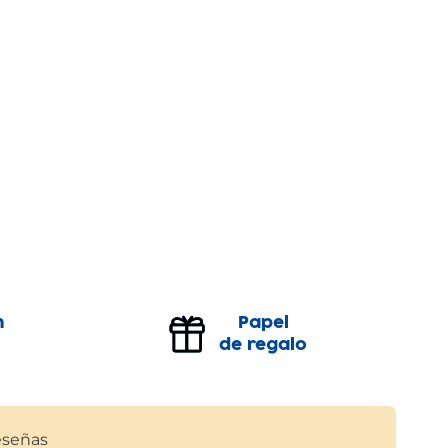
n
Papel
de regalo
señas