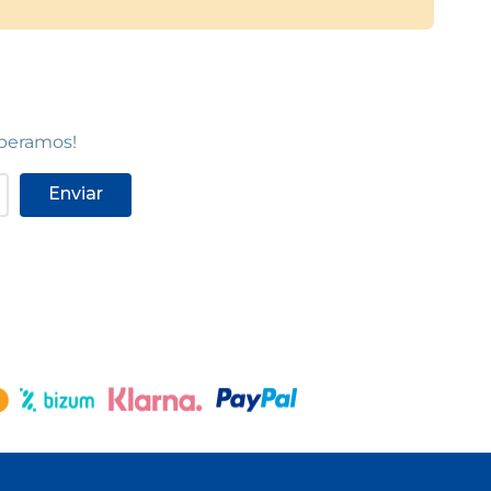
speramos!
Enviar