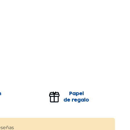
n
Papel
de regalo
señas