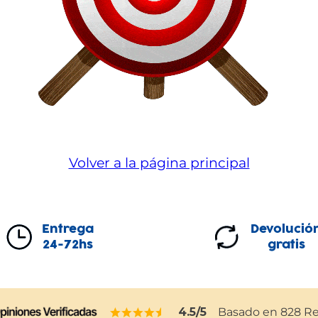
Volver a la página principal
Entrega
Devolució
24-72hs
gratis
4.5
/5
Basado en
828
Re